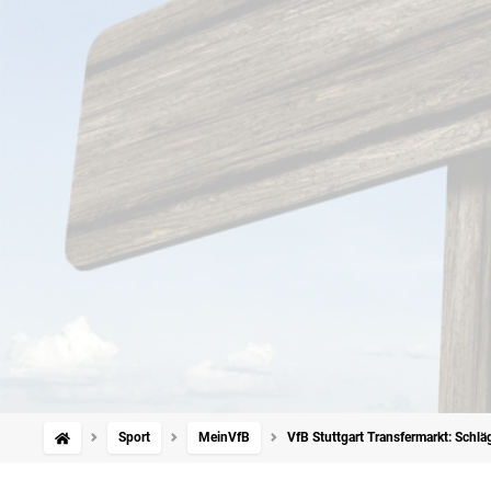
Sport
MeinVfB
VfB Stuttgart Transfermarkt: Schl