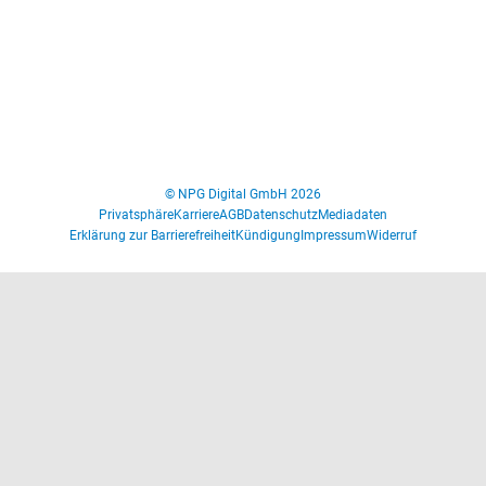
© NPG Digital GmbH 2026
Privatsphäre
Karriere
AGB
Datenschutz
Mediadaten
Erklärung zur Barrierefreiheit
Kündigung
Impressum
Widerruf