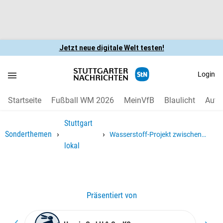
Jetzt neue digitale Welt testen!
Login
Startseite
Fußball WM 2026
MeinVfB
Blaulicht
Auto
Stuttgart
›
›
Sonderthemen
Wasserstoff-Projekt zwischen
lokal
Hafen, Esslingen und Stuttgart-Ost:
Hedelfingen bekommt eine Pipeline
Präsentiert von