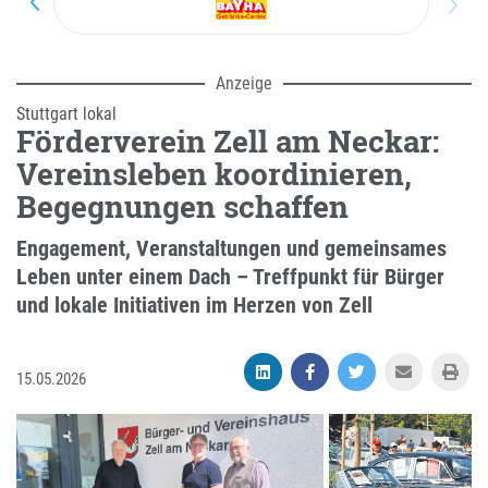
Anzeige
Stuttgart lokal
Förderverein Zell am Neckar:
Vereinsleben koordinieren,
Begegnungen schaffen
Engagement, Veranstaltungen und gemeinsames
Leben unter einem Dach – Treffpunkt für Bürger
und lokale Initiativen im Herzen von Zell
15.05.2026
Der Vereinsvorsitzende Uwe Mäckle,
Zum
Vorstandsmitglied Uwe Maier und der
Oldtimertreffen
ehemalige Vorsitzende Edward-Errol
des Fördervereins
Jaffke (von links) vor dem Bürger- und
Zell am Neckar