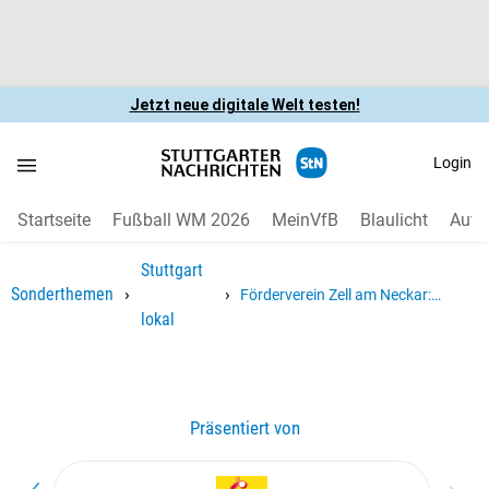
Jetzt neue digitale Welt testen!
Login
Startseite
Fußball WM 2026
MeinVfB
Blaulicht
Auto
Stuttgart
›
›
Sonderthemen
Förderverein Zell am Neckar:
lokal
Vereinsleben koordinieren,
Begegnungen schaffen
Präsentiert von