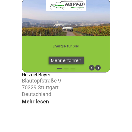
Heizoel Bayer
Blau­to­pf­straße 9
70329 Stutt­gart
Deutsch­land
Mehr lesen