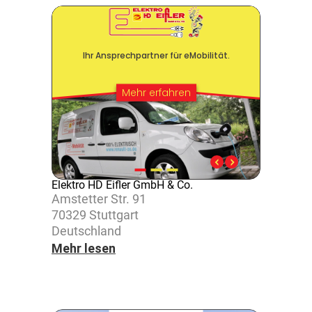
Elektro HD Eifler GmbH & Co.
Amstetter Str. 91
70329 Stutt­gart
Deutsch­land
Mehr lesen