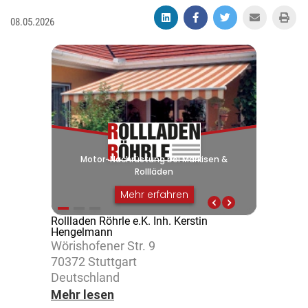
08.05.2026
Rollladen Röhrle e.K. Inh. Kerstin
Hengelmann
Wöris­ho­fener Str. 9
70372 Stutt­gart
Deutsch­land
Mehr lesen