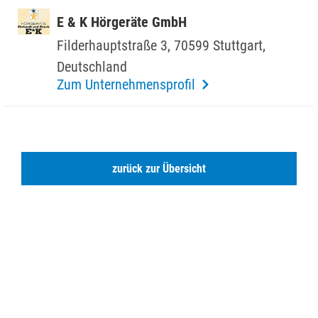
E & K Hörge­räte GmbH
Filder­haupt­straße 3, 70599 Stutt­gart,
Deutsch­land
Zum Unternehmensprofil
zurück zur Übersicht