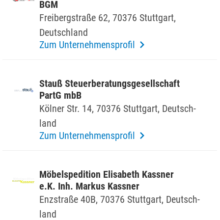
BGM
Frei­berg­straße 62, 70376 Stutt­gart,
Deutsch­land
Zum Unternehmensprofil
Stauß Steu­er­be­ra­tungs­ge­sell­schaft
PartG mbB
Kölner Str. 14, 70376 Stutt­gart, Deutsch­
land
Zum Unternehmensprofil
Möbel­spe­di­tion Elisa­beth Kassner
e.K. Inh. Markus Kassner
Enzstraße 40B, 70376 Stutt­gart, Deutsch­
land