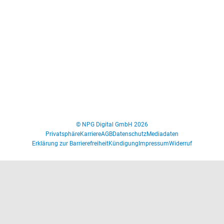
© NPG Digital GmbH 2026
Privatsphäre
Karriere
AGB
Datenschutz
Mediadaten
Erklärung zur Barrierefreiheit
Kündigung
Impressum
Widerruf