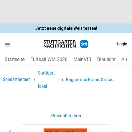
Jetzt neue digitale Welt testen!
Login
Startseite
Fußball WM 2026
MeinVfB
Blaulicht
Auto
Stuttgart
›
›
Sonderthemen
Bagger und Kräne: Große
lokal
Bauprojekte im Stadtteil
Präsentiert von
F