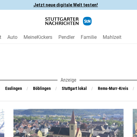
Jetzt neue digitale Welt testen!
t
Auto
MeineKickers
Pendler
Familie
Mahlzeit
Anzeige
Esslingen
Böblingen
Stuttgart lokal
Rems-Murr-Kreis