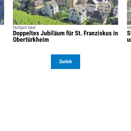
Stuttgart lokal
St
Doppeltes Jubiläum für St. Franziskus in
S
Obertürkheim
u
Zurück