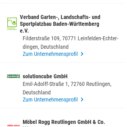
Verband Garten-, Land­schafts- und
Sport­platzbau Baden-Würt­tem­berg
e.V.
Filder­straße 109, 70771 Lein­felden-Echter­
dingen, Deutsch­land
Zum Unternehmensprofil
solu­tion­cube GmbH
Emil-Adolff-Straße 1, 72760 Reut­lingen,
Deutsch­land
Zum Unternehmensprofil
Möbel Rogg Reut­lingen GmbH & Co.