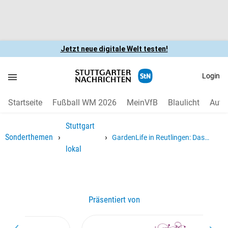
Jetzt neue digitale Welt testen!
Login
Startseite
Fußball WM 2026
MeinVfB
Blaulicht
Auto
Stuttgart
›
›
Sonderthemen
GardenLife in Reutlingen: Das
lokal
blühende Leben genießen
Präsentiert von