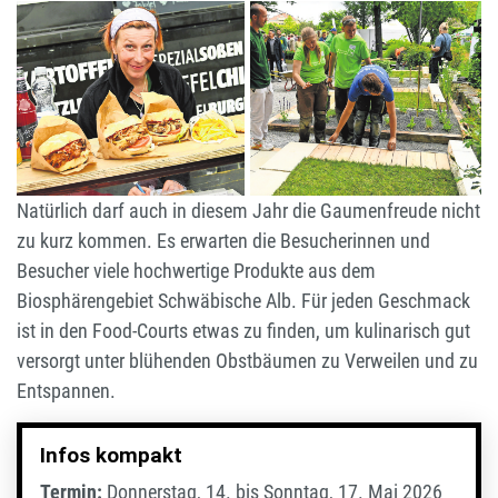
Kleine, nach Plangebaute
Kleine, nach Plangebaute
Gärten der Auszubildenden
Gärten der Auszubildenden
des Garten- und
des Garten- und
Landschaftsbaus aus der
Landschaftsbaus aus der
Region Neckar-Alb kann man
Region Neckar-Alb kann man
auf der Garden Life
auf der Garden Life
bestaunen und sich im
bestaunen und sich im
Anschluss mit regionalen
Anschluss mit regionalen
Köstlichkeiten stärken. Foto:
Köstlichkeiten stärken. Foto:
Veranstalter
Veranstalter
Natürlich darf auch in diesem Jahr die Gaumenfreude nicht
zu kurz kommen. Es erwarten die Besucherinnen und
Besucher viele hochwertige Produkte aus dem
Biosphärengebiet Schwäbische Alb. Für jeden Geschmack
ist in den Food-Courts etwas zu finden, um kulinarisch gut
versorgt unter blühenden Obstbäumen zu Verweilen und zu
Entspannen.
Infos kompakt
Termin:
Donnerstag, 14. bis Sonntag, 17. Mai 2026