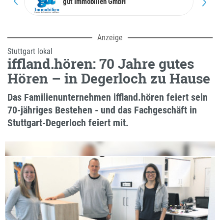
Kauf vor Ort
gut Immo­bi­l
Anzeige
Stuttgart lokal
iffland.hören: 70 Jahre gutes
Hören – in Degerloch zu Hause
Das Familienunternehmen iffland.hören feiert sein
70-jähriges Bestehen - und das Fachgeschäft in
Stuttgart-Degerloch feiert mit.