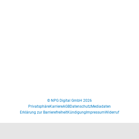
© NPG Digital GmbH 2026
Privatsphäre
Karriere
AGB
Datenschutz
Mediadaten
Erklärung zur Barrierefreiheit
Kündigung
Impressum
Widerruf