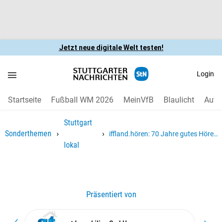
Jetzt neue digitale Welt testen!
Login
Startseite
Fußball WM 2026
MeinVfB
Blaulicht
Auto
Stuttgart
›
›
Sonderthemen
iffland.hören: 70 Jahre gutes Hören
lokal
– in Degerloch zu Hause
Präsentiert von