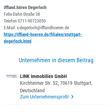
iffland.hören Degerloch
Felix-Dahn-Straße 38
Telefon 0711-90723050
E-Mail: s-degerloch@ifflandhoeren.de
https://iffland-hoeren.de/filialen/stuttgart-
degerloch.html
Unternehmen in diesem Beitrag
LINK Immo­bi­lien GmbH
Kirch­heimer Str. 52, 70619 Stutt­gart,
Deutsch­land
Zum Unternehmensprofil