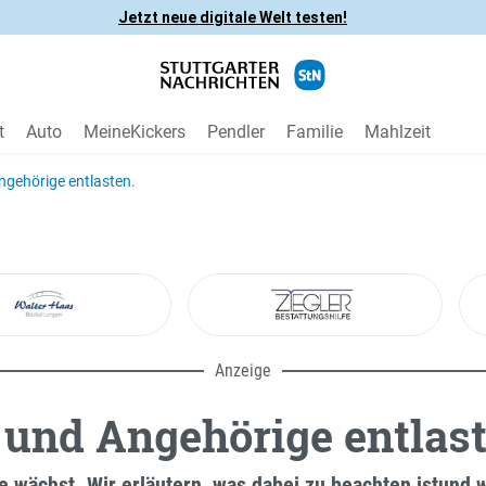
Jetzt neue digitale Welt testen!
t
Auto
MeineKickers
Pendler
Familie
Mahlzeit
ngehörige entlasten.
Anzeige
und Angehörige entlast
e wächst. Wir erläutern, was dabei zu beachten istund