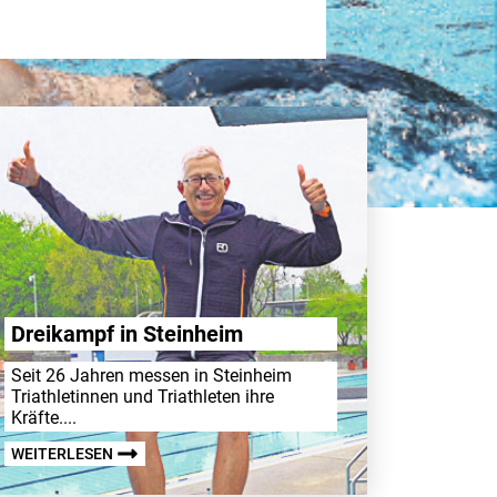
Drei­kampf in Stein­heim
Seit 26 Jahren messen in Stein­heim
Triath­le­tinnen und Triath­leten ihre
Kräfte....
WEITERLESEN