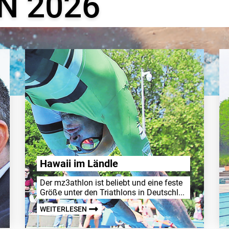
N 2026
Hawaii im Ländle
Der mz3athlon ist beliebt und eine feste
Größe unter den Triath­lons in Deutschl...
WEITERLESEN