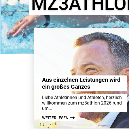
MZ3ATHLO
Aus einzelnen Leis­tungen wird
ein großes Ganzes
Liebe Athle­tinnen und Athleten, herz­lich
will­kommen zum mz3athlon 2026 rund
um...
WEITERLESEN