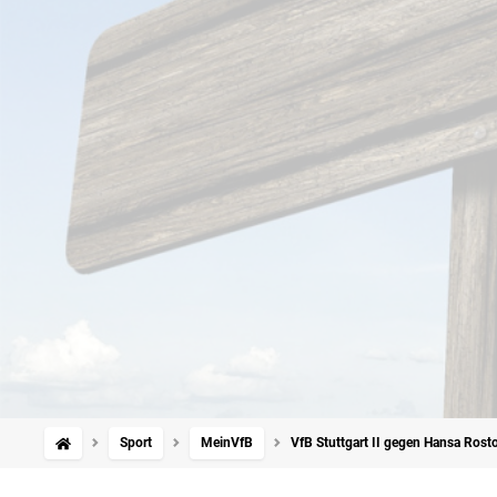
Sport
MeinVfB
VfB Stuttgart II gegen Hansa Rosto