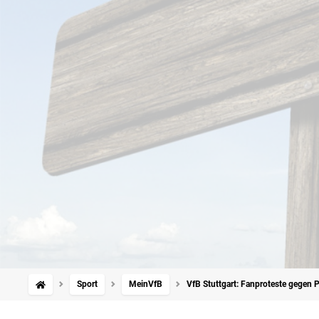
Sport
MeinVfB
VfB Stuttgart: Fanproteste gegen P