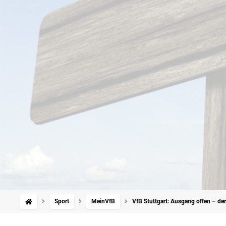
Sport
MeinVfB
VfB Stuttgart: Ausgang offen – d