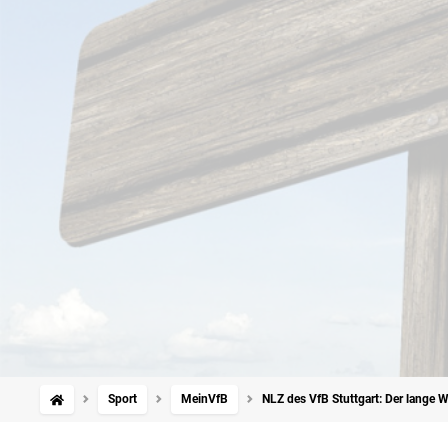
Sport
MeinVfB
NLZ des VfB Stuttgart: Der lange 