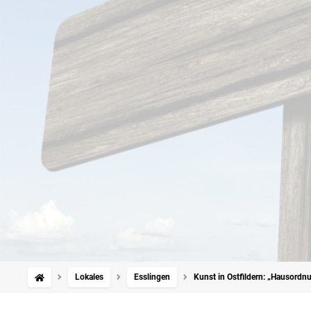
Lokales
Esslingen
Kunst in Ostfildern: „Hausordn