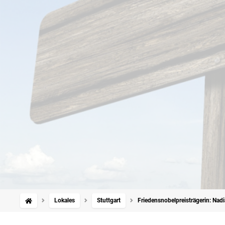
Lokales
Stuttgart
Friedensnobelpreisträgerin: Nad